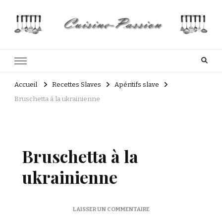
Cuisine Passion
Recettes de cuisine du Costa Rica et Slave
Accueil
Recettes Slaves
Apéritifs slave
Bruschetta à la ukrainienne
Bruschetta à la
ukrainienne
SUR
LAISSER UN COMMENTAIRE
BRUSCHETTA