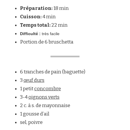
À
Préparation:
18 min
LA
UKRAINIENNE
Cuisson:
4 min
Temps total:
22 min
Difficulté :
très facile
Portion de 6 bruschetta
6 tranches de pain (baguette)
3
œuf durs
1 petit
concombre
3-4
oignons verts
2 c. à s. de mayonnaise
1 gousse d’ail
sel, poivre