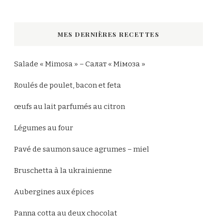
quelque
chose
MES DERNIÈRES RECETTES
?
Salade « Mimosa » – Салат « Мімоза »
Roulés de poulet, bacon et feta
œufs au lait parfumés au citron
Légumes au four
Pavé de saumon sauce agrumes – miel
Bruschetta à la ukrainienne
Aubergines aux épices
Panna cotta au deux chocolat