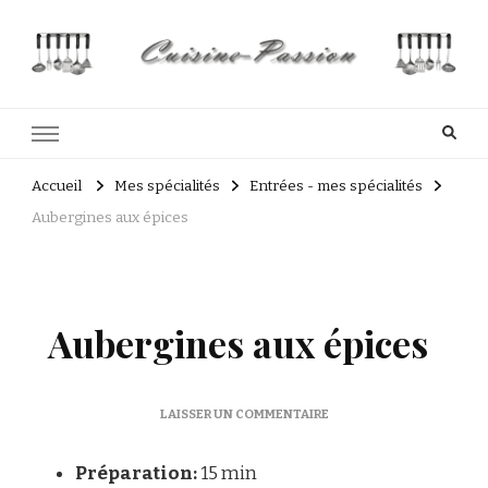
Cuisine Passion
Recettes de cuisine du Costa Rica et Slave
Accueil
Mes spécialités
Entrées - mes spécialités
Aubergines aux épices
Aubergines aux épices
SUR
LAISSER UN COMMENTAIRE
AUBERGINES
AUX
Préparation:
15 min
ÉPICES