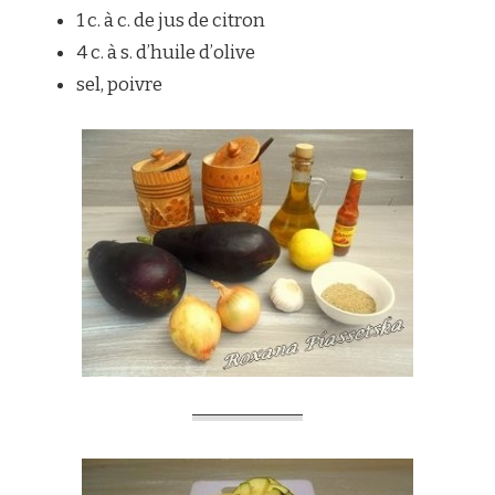
1 c. à c. de jus de citron
4 c. à s. d’huile d’olive
sel, poivre