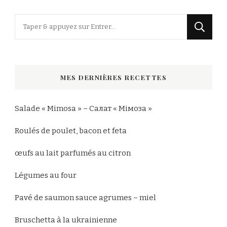
Vous
recherchiez
quelque
chose
MES DERNIÈRES RECETTES
?
Salade « Mimosa » – Салат « Мімоза »
Roulés de poulet, bacon et feta
œufs au lait parfumés au citron
Légumes au four
Pavé de saumon sauce agrumes – miel
Bruschetta à la ukrainienne