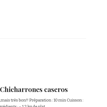
 Chicharrones caseros
,mais très bon!! Préparation : 10 min Cuisson :
dients : – 1,2 kg de plat …