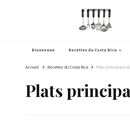
Cuisine Passion
Recettes de cuisine du Costa Rica et Slave
Bienvenue
Recettes du Costa Rica
Accueil
Recettes du Costa Rica
Plats principaux d
Plats princip